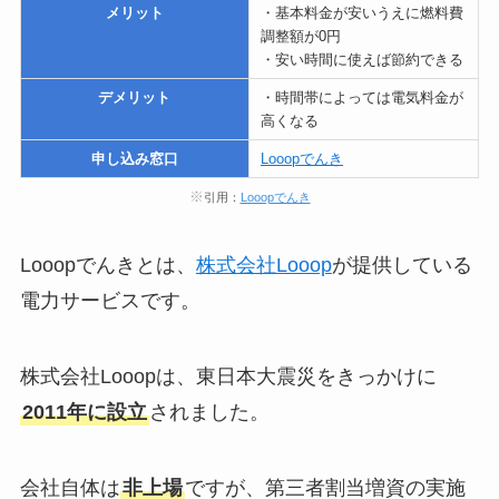
メリット
・基本料金が安いうえに燃料費
調整額が0円
・安い時間に使えば節約できる
デメリット
・時間帯によっては電気料金が
高くなる
申し込み窓口
Looopでんき
※
引用：
Looopでんき
Looopでんきとは、
株式会社Looop
が提供している
電力サービスです。
株式会社Looopは、東日本大震災をきっかけに
2011年に設立
されました。
会社自体は
非上場
ですが、第三者割当増資の実施