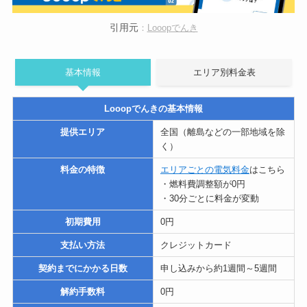
引用元
：
Looopでんき
基本情報
エリア別料金表
Looopでんきの基本情報
提供エリア
全国（離島などの一部地域を除
く）
料金の特徴
エリアごとの電気料金
はこちら
・燃料費調整額が0円
・30分ごとに料金が変動
初期費用
0円
支払い方法
クレジットカード
契約までにかかる日数
申し込みから約1週間～5週間
解約手数料
0円