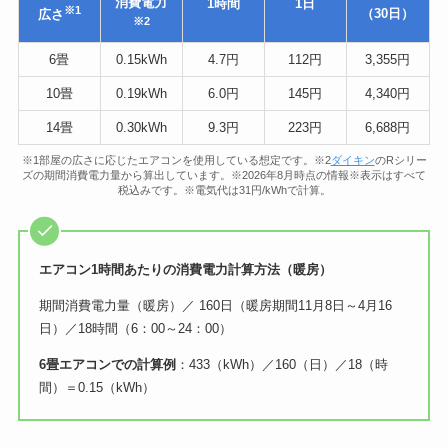
消費電力
1時間
1日
※1
（30日）
広さ
※2
6畳
0.15kWh
4.7円
112円
3,355円
10畳
0.19kWh
6.0円
145円
4,340円
14畳
0.30kWh
9.3円
223円
6,688円
※1部屋の広さに応じたエアコンを使用している想定です。※2
ダイキン
のRシリー
ズの期間消費電力量から算出しています。※2026年8月時点の情報※表示はすべて
税込みです。※電気代は31円/kWhで計算。
エアコン1時間あたりの消費電力計算方法（暖房）
期間消費電力量（暖房）／ 160日（暖房期間11月8日～4月16
日）／18時間（6：00～24：00）
6畳エアコンでの計算例
：433（kWh）／160（日）／18（時
間）＝0.15（kWh）