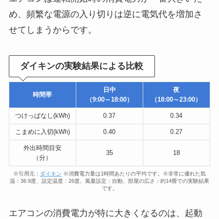
め、頻繁な電源の入り切りは逆に電気代を増加さ
せてしまうからです。
ダイキンの実験結果による比較
日中
夜
時間帯
（9:00～18:00）
（18:00～23:00）
つけっぱなし(kWh)
0.37
0.34
こまめに入切(kWh)
0.40
0.27
外出時間目安
35
18
（分）
※引用元：
ダイキン
※消費電力量は1時間あたりの平均です。※非常に優れた気
温：36.9度、設定温度：26度、風量設定：自動、部屋の広さ：約14畳での実験結果
です。
エアコンの消費電力が特に大きくなるのは、起動