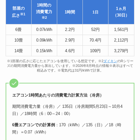
1時間の
部屋の
1ヵ月
消費電力
1時間
1日
※1
（30日）
広さ
※2
6畳
0.07kWh
2.2円
52円
1,561円
10畳
0.09kWh
2.9円
70.4円
2,112円
14畳
0.15kWh
4.6円
109円
3,279円
※1部屋の広さに応じたエアコンを使用している想定です。※2
ダイキン
のRシリー
ズの期間消費電力量から算出しています。※2026年8月時点の情報※表示はすべて
税込みです。※電気代は31円/kWhで計算。
エアコン1時間あたりの消費電力計算方法（冷房）
期間消費電力量（冷房）／ 135日（冷房期間5月23日～10月4
日）／18時間（6：00～24：00）
6畳エアコンでの計算例
：170（kWh）／135（日）／18（時
間）＝0.07（kWh）