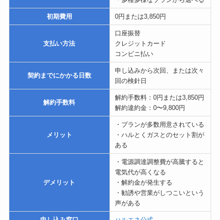
初期費用
0円または3,850円
口座振替
支払い方法
クレジットカード
コンビニ払い
申し込みから次回、または次々
契約までにかかる日数
回の検針日
解約手数料：0円または3,850円
解約手数料
解約違約金：0〜9,800円
・プランが多数用意されている
メリット
・ハルとくガスとのセット割が
ある
・電源調達調整費が高騰すると
電気代が高くなる
デメリット
・解約金が発生する
・勧誘や営業がしつこいという
声がある
申し込み窓口
ハルエネ公式