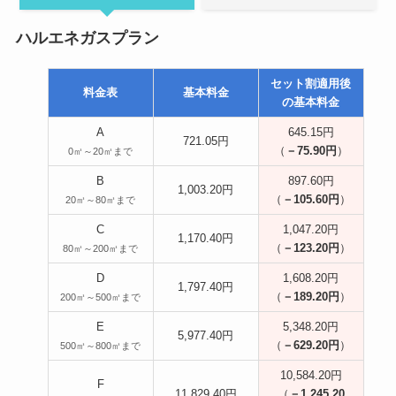
ハルエネガスプラン
セット割適用後
料金表
基本料金
の基本料金
A
645.15円
721.05円
（
－75.90円
）
0㎥～20㎥まで
B
897.60円
1,003.20円
（
－105.60円
）
20㎥～80㎥まで
C
1,047.20円
1,170.40円
（
－123.20円
）
80㎥～200㎥まで
D
1,608.20円
1,797.40円
（
－189.20円
）
200㎥～500㎥まで
E
5,348.20円
5,977.40円
（
－629.20円
）
500㎥～800㎥まで
10,584.20円
F
11,829.40円
（
－1,245.20