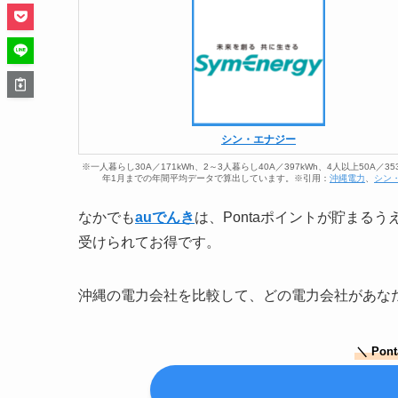
シン・エナジー
※一人暮らし30A／171kWh、2～3人暮らし40A／397kWh、4人以上50A
年1月までの年間平均データで算出しています。※引用：
沖縄電力
、
シン
なかでも
auでんき
は、Pontaポイントが貯まる
受けられてお得です。
沖縄の電力会社を比較して、どの電力会社があな
＼ Po