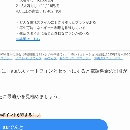
一人暮らし：6,263円/月
2～3人暮らし：11,116円/月
4人以上の家族：13,402円/月
・どんな生活スタイルにも寄り添ったプランがある
・再生可能エネルギーの利用を推進している
・生活スタイルに応じた多様なプランが選べる
≫詳細はこちら
／353kWh使用の場合（※使用量は12ヵ月の平均値です。）※シミュレーション結果は2025年2月～202
・エナジー
、
ソフトバンクでんき
、
auでんき
、
おきなわコープエナジー
、
沖縄ガスニューパワー
うえに、auのスマートフォンとセットにすると電話料金の割引が
たに最適かを見極めましょう。
ntaポイントが貯まる！ ／
auでんき