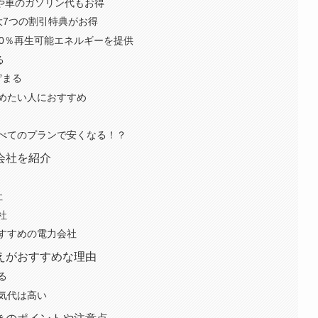
ランや車のガソリン代もお得
大7つの割引特典がお得
00％再生可能エネルギーを提供
る
貯まる
めたい人におすすめ
べてのプランで安くなる！？
会社を紹介
社
社
すすめの電力会社
えがおすすめな理由
る
気代は高い