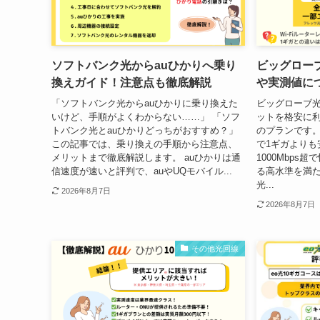
ソフトバンク光からauひかりへ乗り
ビッグロー
換えガイド！注意点も徹底解説
や実測値に
「ソフトバンク光からauひかりに乗り換えた
ビッグローブ光
いけど、手順がよくわからない……」 「ソフ
ットを格安に
トバンク光とauひかりどっちがおすすめ？」
のプランです。
この記事では、乗り換えの手順から注意点、
で1ギガよりも
メリットまで徹底解説します。 auひかりは通
1000Mbps
信速度が速いと評判で、auやUQモバイル...
る高水準を満た
光...
2026年8月7日
2026年8月7日
その他光回線