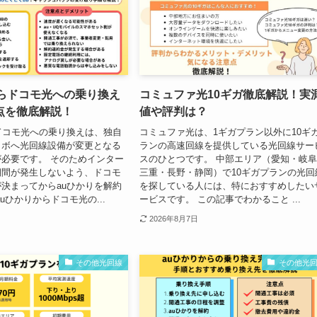
からドコモ光への乗り換え
コミュファ光10ギガ徹底解説！実
点を徹底解説！
値や評判は？
ドコモ光への乗り換えは、独自
コミュファ光は、1ギガプラン以外に10ギ
ラボへ光回線設備が変更となる
ランの高速回線を提供している光回線サー
必要です。 そのためインター
スのひとつです。 中部エリア（愛知・岐
期間が発生しないよう、ドコモ
三重・長野・静岡）で10ギガプランの光回
決まってからauひかりを解約
を探している人には、特におすすめしたい
uひかりからドコモ光の...
ービスです。 この記事でわかること ...
2026年8月7日
その他光回線
その他光