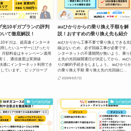
ブ光10ギガプランの評判
auひかりからの乗り換え手順を解
ついて徹底解説！
説！おすすめの乗り換え先も紹介
10ギガは、超高速インターネ
auひかりから工事不要で乗り換えできる光
利用したいユーザーにぴったり
線はないため、必ず回線工事が必要です。
 月額料金はキャンペーン適用
ンターネットの不通期間が無いよう、乗り
安く、通信速度は実測値
え先の光回線開通日が決定してから、auひ
超で快適にインターネット利用でき
りの解約手続きをしましょう。 auひかり
しています。 ビッグローブ
の乗り換え手順 乗り換え先の光回線に...
2026年8月7日
その他光回線
その他光