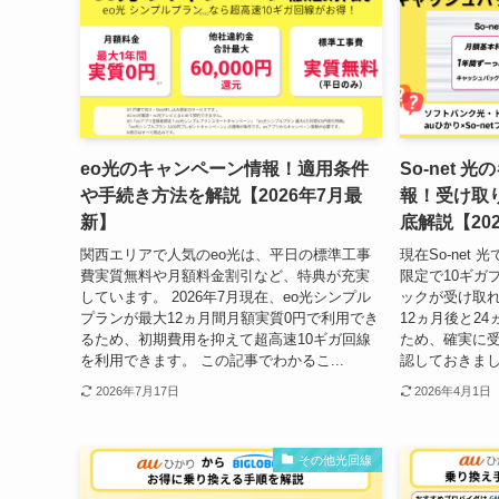
eo光のキャンペーン情報！適用条件
So-net
や手続き方法を解説【2026年7月最
報！受け取
新】
底解説【20
関西エリアで人気のeo光は、平日の標準工事
現在So-net
費実質無料や月額料金割引など、特典が充実
限定で10ギガプ
しています。 2026年7月現在、eo光シンプル
ックが受け取れ
プランが最大12ヵ月間月額実質0円で利用でき
12ヵ月後と2
るため、初期費用を抑えて超高速10ギガ回線
ため、確実に
を利用できます。 この記事でわかるこ...
認しておきまし
2026年7月17日
2026年4月1日
その他光回線