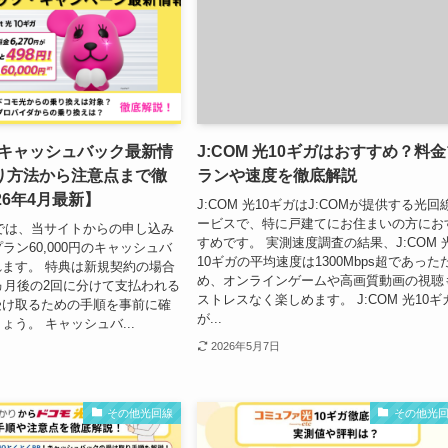
 光のキャッシュバック最新情
J:COM 光10ギガはおすすめ？料
り方法から注意点まで徹
ランや速度を徹底解説
26年4月最新】
J:COM 光10ギガはJ:COMが提供する光回
ービスで、特に戸建てにお住まいの方にお
 光では、当サイトからの申し込み
すめです。 実測速度調査の結果、J:COM 
ラン60,000円のキャッシュバ
10ギガの平均速度は1300Mbps超であった
ます。 特典は新規契約の場合
め、オンラインゲームや高画質動画の視聴
4ヵ月後の2回に分けて支払われる
ストレスなく楽しめます。 J:COM 光10ギ
受け取るための手順を事前に確
が...
ょう。 キャッシュバ...
2026年5月7日
その他光回線
その他光