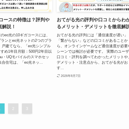
ガコースの特徴は？評判や
おてがる光の評判や口コミからわ
底解説！
るメリット・デメリットを徹底解
のeo光の10ギガコースには、
おてがる光の評判には「通信速度が遅い」
プランとeo光ネットの2つのプラ
「繋がらない」などの口コミがあることか
 戸建てなら、「eo光シンプル
ら、オンラインゲームなど通信速度が必要
すめ1年目月額：500円2年目以
シーンでは検討が必要です。 実際のユー
※au・UQモバイルのスマホセッ
口コミ・評判を調べてわかったメリットや
合住宅は、「eo光ネッ...
デメリット・注意点から、おてがる光がお
す...
2026年8月7日
1
2
3