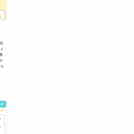
回
 イ
換
か
から
回線