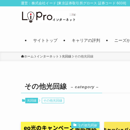
運営：株式会社イード [東京証券取引所グロース 証券コード 6038]
サイトトップ
キャリアの評判
ニーズ
ホーム
インターネット
光回線
その他光回線
その他光回線
– category –
光回線
その他光回線
その他光回線