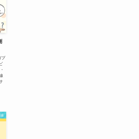
測
ガプ
ビ
阜・
線
サ
回線