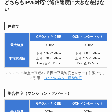
どちらもIPv6対応で通信速度に大きな差はな
い
戸建て
GMOとくとくBB
OCN インターネット
最大速度
10Gbps
10Gbps
下り 476.24Mbps
下り 508.16Mbps
平均実測値
上り 378.78Mbps
上り 435.28Mbps
Ping値 20.11ms
Ping値 19.5ms
2026/08/08時点の直近3ヵ月間の平均速度とレポート件数です。
※引用：
みんなのネット回線速度
集合住宅（マンション・アパート）
GMOとくとくBB
OCN インターネット
最大速度
10Gbps
10Gbps