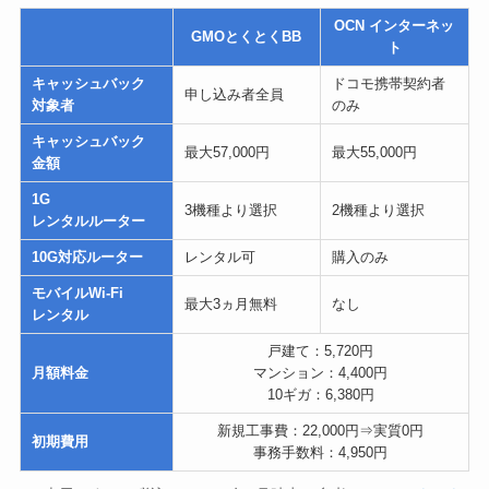
OCN インターネッ
GMOとくとくBB
ト
キャッシュバック
ドコモ携帯契約者
申し込み者全員
対象者
のみ
キャッシュバック
最大57,000円
最大55,000円
金額
1G
3機種より選択
2機種より選択
レンタルルーター
10G対応ルーター
レンタル可
購入のみ
モバイルWi-Fi
最大3ヵ月無料
なし
レンタル
戸建て：5,720円
月額料金
マンション：4,400円
10ギガ：6,380円
新規工事費：22,000円⇒実質0円
初期費用
事務手数料：4,950円