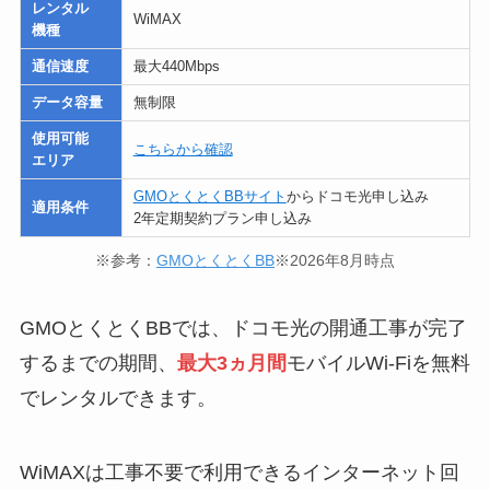
レンタル
WiMAX
機種
通信速度
最大440Mbps
データ容量
無制限
使用可能
こちらから確認
エリア
GMOとくとくBBサイト
からドコモ光申し込み
適用条件
2年定期契約プラン申し込み
※参考：
GMOとくとくBB
※2026年8月時点
GMOとくとくBBでは、ドコモ光の開通工事が完了
するまでの期間、
最大3ヵ月間
モバイルWi-Fiを無料
でレンタルできます。
WiMAXは工事不要で利用できるインターネット回