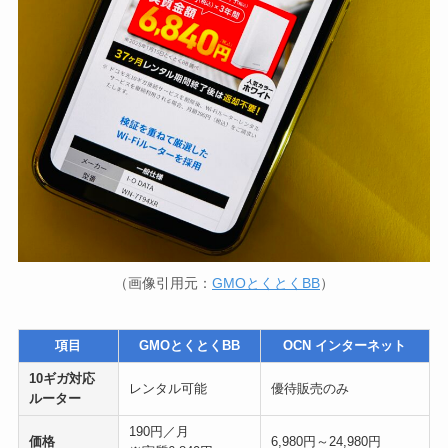
（画像引用元：
GMOとくとくBB
）
項目
GMOとくとくBB
OCN インターネット
10ギガ対応
レンタル可能
優待販売のみ
ルーター
190円／月
価格
6,980円～24,980円