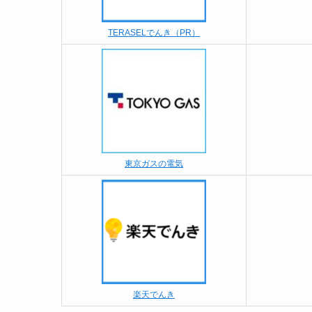
TERASELでんき（PR）
東京ガスの電気
楽天でんき