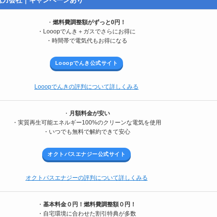
電力会社｜キャンペーンあり
・
燃料費調整額がずっと0円！
・Looopでんき＋ガスでさらにお得に
・時間帯で電気代もお得になる
Looopでんき公式サイト
Looopでんきの評判について詳しくみる
・
月額料金が安い
・実質再生可能エネルギー100%のクリーンな電気を使用
・いつでも無料で解約できて安心
オクトパスエナジー公式サイト
オクトパスエナジーの評判について詳しくみる
・
基本料金０円！燃料費調整額０円！
・自宅環境に合わせた割引特典が多数