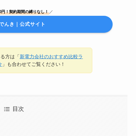
0円！契約期間の縛りなし！
／
opでんき｜公式サイト
いる方は「
新電力会社のおすすめ比較ラ
介
」も合わせてご覧ください！
目次