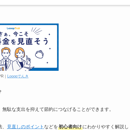
PR｜
Looopでんき
？
、無駄な支出を抑えて節約につなげることができます。
法、
見直しのポイント
などを
初心者向け
にわかりやすく解説し