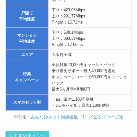
下り：423.03Mbps
戸建て
上り：291.77Mbps
平均速度
Ping値：16.72ms
下り：508.1Mbps
マンション
上り：393.39Mbps
平均速度
Ping値：17.06ms
エリア
大阪府全域
全員対象20,000円キャッシュバック
乗り換えサポート最大40,000円還元
特典
キャンペーンコードで30,000円キャッシュ
キャンペーン
バック
最大6ヵ月間×月額0円
・au：最大1,100円割引
スマホセット割
・UQモバイル：最大1,100円割引
※引用：
みんなのネット回線速度
［
1
］／
ビッグローブ光
おすすめポイント