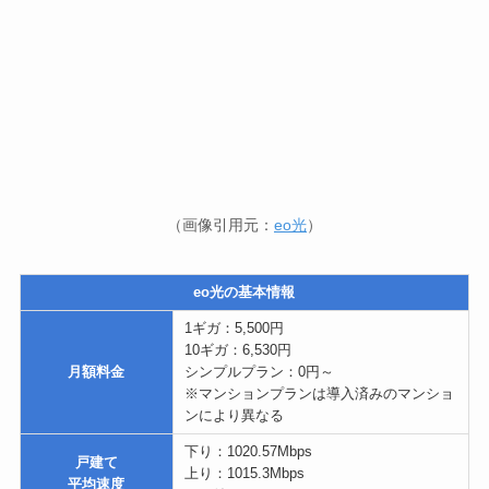
eo光の基本情報
1ギガ：5,500円
10ギガ：6,530円
月額料金
シンプルプラン：0円～
※マンションプランは導入済みのマンショ
ンにより異なる
下り：1020.57Mbps
戸建て
上り：1015.3Mbps
平均速度
Ping値：13.41ms
下り：524.61Mbps
マンション
上り：410.94Mbps
平均速度
Ping値：15.8ms
エリア
大阪府全域
【戸建て】
・月額料金割引
・標準工事費実質無料
・他社違約金最大60,000円キャッシュバッ