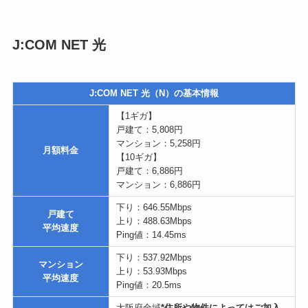
マンション：5,258円
月額料金
【10ギガ】
戸建て：6,886円
マンション：6,886円
下り：646.55Mbps
戸建て
上り：488.63Mbps
平均速度
Ping値：14.45ms
下り：537.92Mbps
マンション
上り：53.93Mbps
平均速度
Ping値：20.5ms
大阪府全域
*住所や物件によってはご加⼊
エリア
いただけない場合がございます。詳細は必
ずJCOM公式HPをご確認ください。
10,000円キャッシュバック
「Web限定スタート割」で月額料金割引
【戸建て】
特典
1ギガコース：4,142円×6ヵ月間
キャンペーン
10ギガコース：5,220円×6ヵ月間
【集合住宅】
月額料金3ヵ月間無料