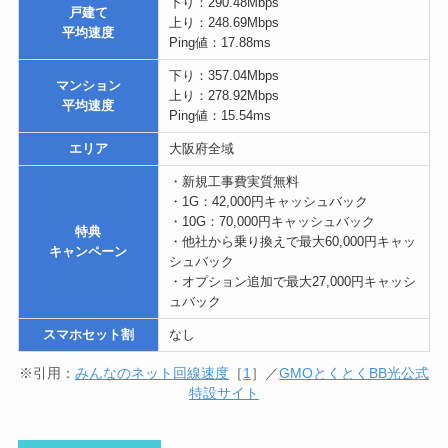
下り：290.48Mbps
戸建て
上り：248.69Mbps
平均速度
Ping値：17.88ms
下り：357.04Mbps
マンション
上り：278.92Mbps
平均速度
Ping値：15.54ms
エリア
大阪府全域
・新規工事費実質無料
・1G：42,000円キャッシュバック
・10G：70,000円キャッシュバック
特典
・他社から乗り換えで最大60,000円キャッ
キャンペーン
シュバック
・オプション追加で最大27,000円キャッシ
ュバック
スマホセット割
なし
※引用：
みんなのネット回線速度
［
1
］／
GMOとくとくBB光公式
特設サイト