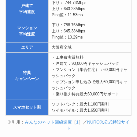
下り： 744.73Mbps
戸建て
上り：643.28Mbps
平均速度
Ping値：11.53ms
下り：788.76Mbps
マンション
上り：645.38Mbps
平均速度
Ping値：10.29ms
エリア
大阪府全域
・工事費実質無料
・戸建て：90,000円キャッシュバック
・マンション（集合住宅）：60,000円キャ
特典
ッシュバック
キャンペーン
・オプション申し込みで最大60,000円キャ
ッシュバック
・乗り換え特典最大60,000円サポート
ソフトバンク：最大1,100円割引
スマホセット割
ワイモバイル：最大1,650円割引
※引用：
みんなのネット回線速度
［
1
］／
NURO光公式特設サイ
ト