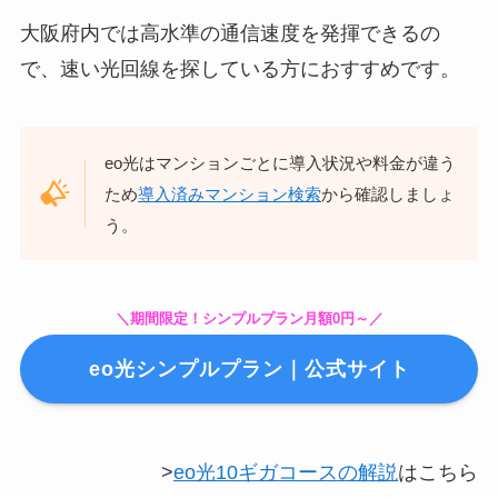
＼期間限定！シンプルプラン月額0円～／
eo光シンプルプラン｜公式サイト
>
eo光10ギガコースの解説
はこちら
J:COM NET 光
J:COM NET 光（N）
の基本情報
【1ギガ】
戸建て：5,808円