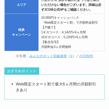
※引用：
みんなのネット回線速度
［
1
］／
J:
COM光
おすすめポイント
Web限定スタート割で最大6ヵ月間の月額割引
きあり
J:COM NET 光
は、ケーブルテレビサービス大手の
J:COMが提供している光回線サービスです。
同軸ケーブルを利用した
J:COM NETは、光回線で
はない
ため注意しましょう。