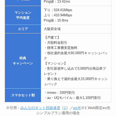
特典
ク
キャンペーン
【マンション】
・割引新規申し込みで3,000円分商品券プ
レゼント
・乗り換えで違約金最大15,000円キャッシ
ュバック
・mineo：330円割引
スマホセット割
・au・UQモバイル：最大1,100円割引
※引用：
みんなのネット回線速度
［
1
］／
eo光
※1 Web限定eo光
シンプルプラン適用の場合
おすすめポイント
下り平均速度1Gbps超で大阪府の戸建てプラン
高速
1年目は月額割引きで安い