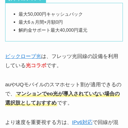
最大50,000円キャッシュバック
最大6ヵ月間×月額0円
解約金サポート最大40,000円還元
ビックローブ光
は、フレッツ光回線の設備を利用
している
光コラボ
です。
auやUQモバイルのスマホセット割が適用できるの
で、
マンションでeo光が導入されていない場合の
選択肢としておすすめ
です。
より速度を重要視する方は、
IPv6対応
で回線が混