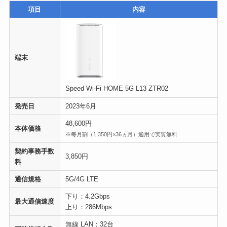
項目
内容
端末
Speed Wi-Fi HOME 5G L13 ZTR02
発売日
2023年6月
48,600円
本体価格
※毎月割（1,350円×36ヵ月）適用で実質無料
契約事務手数
3,850円
料
通信規格
5G/4G LTE
下り：4.2Gbps
最大通信速度
上り：286Mbps
無線 LAN：32台