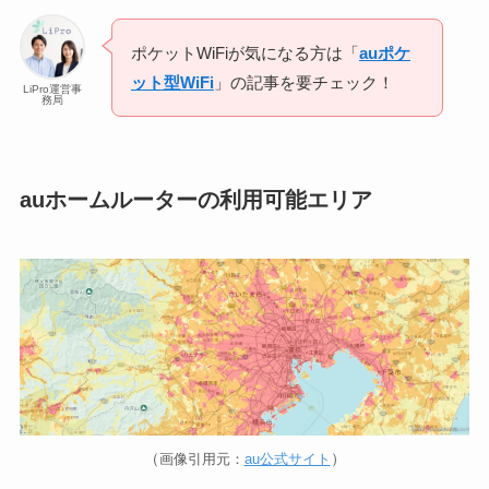
ポケットWiFiが気になる方は「
auポケ
ット型WiFi
」の記事を要チェック！
LiPro運営事
務局
auホームルーターの利用可能エリア
（
）
画像引用元：
au公式サイト