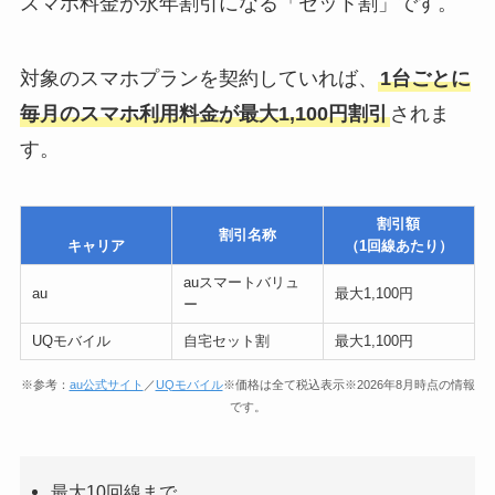
スマホ料金が永年割引になる「セット割」です。
対象のスマホプランを契約していれば、
1台ごとに
毎月のスマホ利用料金が最大1,100円割引
されま
す。
割引額
割引名称
キャリア
（1回線あたり）
auスマートバリュ
au
最大1,100円
ー
UQモバイル
自宅セット割
最大1,100円
※参考：
au公式サイト
／
UQモバイル
※価格は全て税込表示※2026年8月時点の情報
です。
最大10回線まで