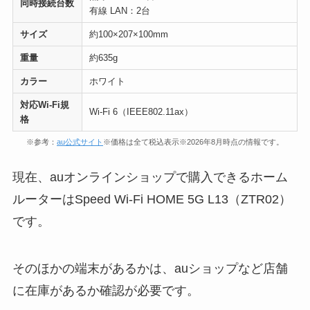
同時接続台数
有線 LAN：2台
サイズ
約100×207×100mm
重量
約635g
カラー
ホワイト
対応Wi-Fi規
Wi-Fi 6（IEEE802.11ax）
格
※参考：
au公式サイト
※価格は全て税込表示※2026年8月時点の情報です。
現在、auオンラインショップで購入できるホーム
ルーターはSpeed Wi-Fi HOME 5G L13（ZTR02）
です。
そのほかの端末があるかは、auショップなど店舗
に在庫があるか確認が必要です。