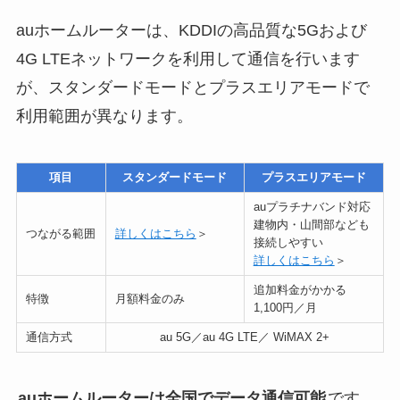
auホームルーターは、KDDIの高品質な5Gおよび
4G LTEネットワークを利用して通信を行います
が、スタンダードモードとプラスエリアモードで
利用範囲が異なります。
項目
スタンダードモード
プラスエリアモード
auプラチナバンド対応
建物内・山間部なども
つながる範囲
詳しくはこちら
＞
接続しやすい
詳しくはこちら
＞
追加料金がかかる
特徴
月額料金のみ
1,100円／月
通信方式
au 5G／au 4G LTE／ WiMAX 2+
auホームルーターは全国でデータ通信可能
です