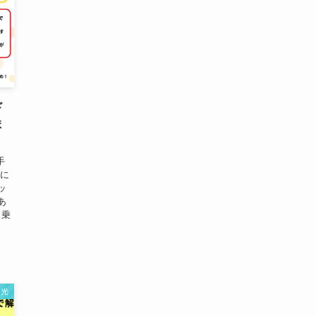
ド
ま
手
グに
ッ
あ
 乗
O光