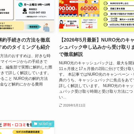
の解約手続きの方法を徹底
【2026年5月最新】NURO光のキ
すめのタイミングも紹介
シュバック申し込みから受け取り
で徹底解説
約方法のおすすめは、好きな時
なマイページからの手続きで
NURO光のキャッシュバックは、最大を開
は、編集部で実際に解約した際
11ヵ月後と17ヵ月後の2回に分けて受け取
付きで詳しく解説しています。
す。 本記事ではNURO光のキャンペーン・
ること NURO光の解約方法
典のうち、キャッシュバックに焦点をあて
約金など解約にかかる費用
詳しく解説しています。 NURO光のキャッ
ュバック受け取り時期と受け取り方法につ
い...
2026年5月11日
NURO光