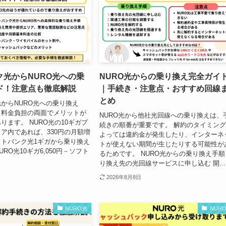
ク光からNURO光への乗
NURO光からの乗り換え完全ガイ
ド！注意点も徹底解説
｜手続き・注意点・おすすめ回線
とめ
からNURO光への乗り換え
・料金負担の両面でメリットが
NURO光から他社光回線への乗り換えは、
ります。 NURO光の10ギガプ
続きの順番が重要です。 解約のタイミン
ア内であれば、330円の月額増
よっては違約金が発生したり、インターネ
トバンク光1ギガから乗り換え
トが使えない期間が生じたりする可能性が
RO光10ギガ6,050円－ソフト
るためです。 NURO光からの乗り換え手順
り換え先の光回線サービスに申し込む 開...
2026年8月8日
NURO光
NUR