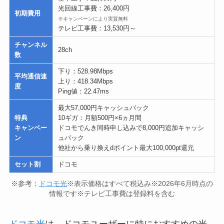
光回線工事費：26,400円
初期費用
※キャンペーンにより実質無料
テレビ工事費：13,530円～
チャンネル
28ch
数
下り：528.98Mbps
平均通信速
上り：418.34Mbps
度
Ping値：22.47ms
最大57,000円キャッシュバック
特典
10ギガ：月額500円×6ヵ月間
キャンペー
ドコモでんき同時申し込みで8,000円追加キャッシ
ン
ュバック
他社から乗り換えdポイント最大100,000pt還元
セット割
ドコモ
※参考：
ドコモ光
※表示価格はすべて税込み※2026年6月時点の
情報です※テレビ工事費は登録料を含む