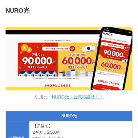
NURO光
引用元：
NURO光｜公式特設サイト
NURO光
【戸建て】
2ギガ：5,500円