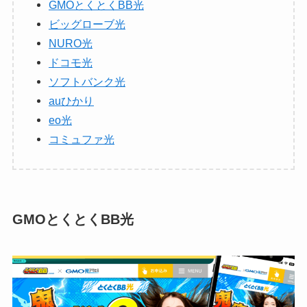
GMOとくとくBB光
ビッグローブ光
NURO光
ドコモ光
ソフトバンク光
auひかり
eo光
コミュファ光
GMOとくとくBB光