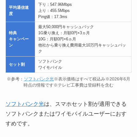
下り：547.96Mbps
平均通信速
上り：455.5Mbps
度
Ping値：17.3ms
最大50,000円キャッシュバック
特典
1G乗り換え：月額0円×3ヵ月
キャンペー
10G：月額0円×6ヵ月
ン
他社から乗り換え費用最大10万円キャッシュバッ
ク
ソフトバンク
セット割
ワイモバイル
※参考：
ソフトバンク光
※表示価格はすべて税込み※2026年6月
時点の情報です※テレビ工事費は登録料を含む
ソフトバンク光
は、スマホセット割が適用できる
ソフトバンクまたはワイモバイルユーザーにおす
すめです。