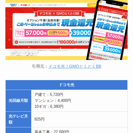
引用元：
ドコモ光｜GMOとくとくBB
ドコモ光
戸建て：5,720円
光回線月額
マンション：4,400円
10ギガ：6,380円
光テレビ月
825円
額
基本工事：22,000円