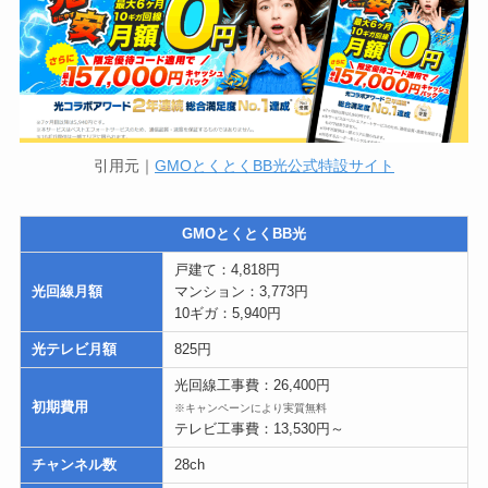
引用元｜
GMOとくとくBB光公式特設サイト
GMOとくとくBB光
戸建て：4,818円
光回線月額
マンション：3,773円
10ギガ：5,940円
光テレビ月額
825円
光回線工事費：26,400円
初期費用
※キャンペーンにより実質無料
テレビ工事費：13,530円～
チャンネル数
28ch