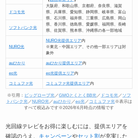
大阪府、和歌山県、京都府、奈良県、滋賀
ドコモ光
県、兵庫県、愛知県、静岡県、岐阜県、富山
県、石川県、福井県、三重県、広島県、岡山
県、香川県、徳島県、愛媛県、福岡県、長崎
ソフトバンク光
県、佐賀県、熊本県、沖縄県の各一部地域
NURO光提供エリア
内
NURO光
※東北・中国エリア、その他一部エリアは対
象外
auひかり
auひかり提供エリア
内
eo光
eo光提供エリア
内
コミュファ光
コミュファ光提供エリア
内
※引用：
ビッグローブ光
／
GMOとくとくBB光
／
ドコモ光
／
ソフ
トバンク光
／
NURO光
／
auひかり
／
eo光
／
コミュファ光
※表示は
すべて税込みです※2026年6月時点の情報です
光回線テレビをお得に楽しむには、提供エリアを
確認のうえ、
キャンペーン
や
セット割
が充実した