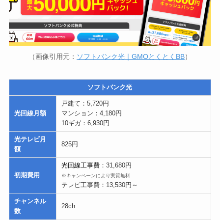
（画像引用元：
ソフトバンク光｜GMOとくとくBB
）
ソフトバンク光
戸建て：5,720円
光回線月額
マンション：4,180円
10ギガ：6,930円
光テレビ月
825円
額
光回線工事費
：31,680円
初期費用
※キャンペーンにより実質無料
テレビ工事費：13,530円～
チャンネル
28ch
数