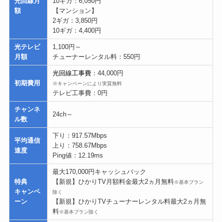
光回線月
10ギガ：6,050円
額
【マンション】
2ギガ：3,850円
10ギガ：4,400円
光テレビ
1,100円～
月額
チューナーレンタル料：550円
光回線工事費
：44,000円
初期費用
※キャンペーンにより実質無料
テレビ工事費：0円
チャンネ
24ch～
ル数
下り：917.57Mbps
平均通信
上り：758.67Mbps
速度
Ping値：12.19ms
最大170,000円キャッシュバック
特典
【新規】ひかりTV月額料金最大2ヵ月無料
※基本プラン
キャンペ
除く
ーン
【新規】ひかりTVチューナーレンタル料最大2ヵ月無
料
※基本プラン除く