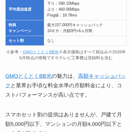
下り：590.15Mbps
平均通信速度
上り：460.06Mbps
Ping値：18.78ms
特典
最大157,000円キャッシュバック
キャンペーン
10ギガ：月額0円×6ヵ月間
セット割
なし
※参考：
GMOとくとくBB光
※表示価格はすべて税込み※2026年
6月時点の情報です※テレビ工事費は登録料を含む
GMOとくとくBB光
の魅力は、
高額キャッシュバッ
ク
と業界お手頃な料金水準の月額料金により、コ
ストパフォーマンスが高い点です。
スマホセット割の提供はありませんが、戸建て月
額5,000円以下、マンションの月額4,000円以下と