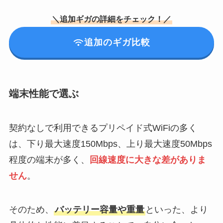
＼追加ギガの
詳細をチェック！
／
追加のギガ比較
端末性能で選ぶ
契約なしで利用できるプリペイド式WiFiの多く
は、下り最大速度150Mbps、上り最大速度50Mbps
程度の端末が多く、
回線速度に大きな差がありま
せん
。
そのため、
バッテリー容量や重量
といった、より