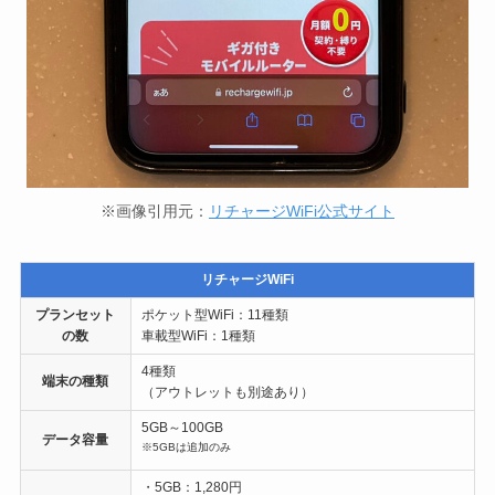
※画像引用元：
リチャージWiFi公式サイト
リチャージWiFi
プランセット
ポケット型WiFi：11種類
の数
車載型WiFi：1種類
4種類
端末の種類
（アウトレットも別途あり）
5GB～100GB
データ容量
※5GBは追加のみ
・5GB：1,280円