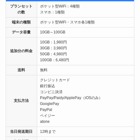
プランセット
ポケット型WiFi：4種類
の数
スマホ：1種類
端末の種類
ポケット型WiFi・スマホ各1種類
データ容量
10GB～100GB
10GB：1,980円
30GB：3,980円
追加分の料金
50GB：4,980円
100GB：6,480円
送料
無料
クレジットカード
銀行振込
コンビニ決済
PayPay/Paidy/ApplePay（iOSのみ）
支払方法
GooglePay
PayPal
ペイジー
atone
当日発送期日
12時まで