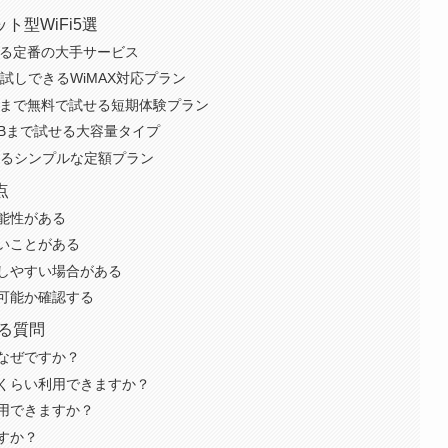
型WiFi5選
使える定番の大手サービス
間お試しできるWiMAX対応プラン
・2GBまで無料で試せる短期体験プラン
50GBまで試せる大容量タイプ
用できるシンプルな定額プラン
点
能性がある
いことがある
しやすい場合がある
可能か確認する
ある質問
はなぜですか？
日くらい利用できますか？
利用できますか？
ますか？