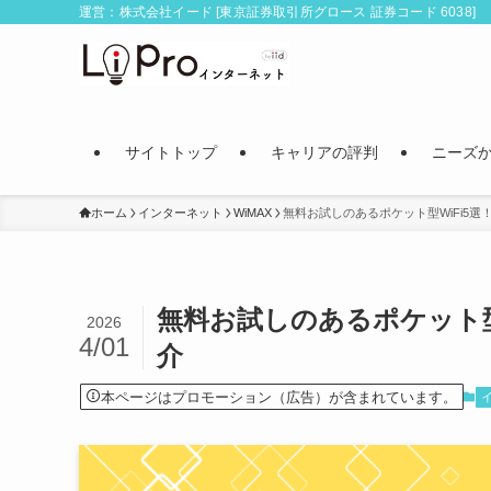
運営：株式会社イード [東京証券取引所グロース 証券コード 6038]
サイトトップ
キャリアの評判
ニーズ
ホーム
インターネット
WiMAX
無料お試しのあるポケット型WiFi5
無料お試しのあるポケット型
2026
4/01
介
本ページはプロモーション（広告）が含まれています。