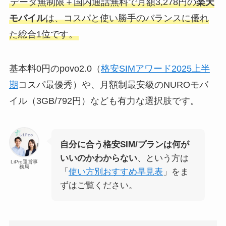
データ無制限＋国内通話無料で月額3,278円の
楽天
モバイル
は、コスパと使い勝手のバランスに優れ
た総合1位です。
基本料0円のpovo2.0（
格安SIMアワード2025上半
期
コスパ最優秀）や、月額制最安級のNUROモバ
イル（3GB/792円）なども有力な選択肢です。
自分に合う格安SIM/プランは何が
いいのかわからない
、という方は
LiPro運営事
務局
「
使い方別おすすめ早見表
」をま
ずはご覧ください。