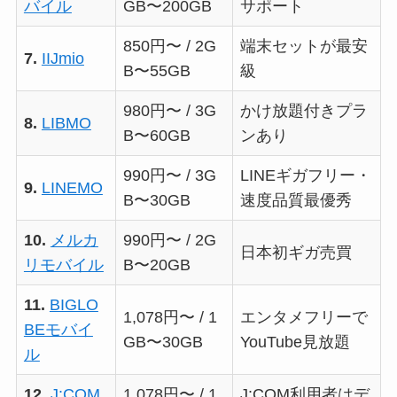
バイル
GB〜200GB
サポート
850円〜 / 2G
端末セットが最安
7.
IIJmio
B〜55GB
級
980円〜 / 3G
かけ放題付きプラ
8.
LIBMO
B〜60GB
ンあり
990円〜 / 3G
LINEギガフリー・
9.
LINEMO
B〜30GB
速度品質最優秀
10.
メルカ
990円〜 / 2G
日本初ギガ売買
リモバイル
B〜20GB
11.
BIGLO
1,078円〜 / 1
エンタメフリーで
BEモバイ
GB〜30GB
YouTube見放題
ル
12.
J:COM
1,078円〜 / 1
J:COM利用者はデ