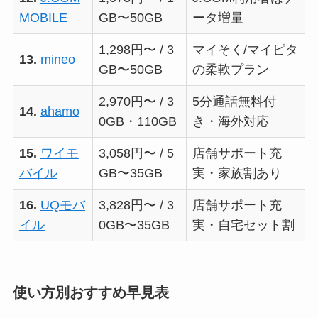
MOBILE
GB〜50GB
ータ増量
1,298円〜 / 3
マイそく/マイピタ
13.
mineo
GB〜50GB
の柔軟プラン
2,970円〜 / 3
5分通話無料付
14.
ahamo
0GB・110GB
き・海外対応
15.
ワイモ
3,058円〜 / 5
店舗サポート充
バイル
GB〜35GB
実・家族割あり
16.
UQモバ
3,828円〜 / 3
店舗サポート充
イル
0GB〜35GB
実・自宅セット割
使い方別おすすめ早見表