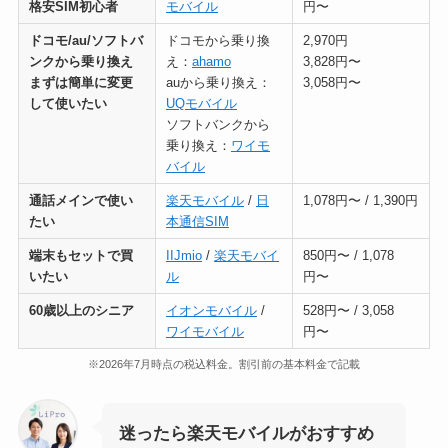
格安SIM初心者
モバイル
円〜
ドコモ/au/ソフトバ
ドコモから乗り換
2,970円
ンクから乗り換え
え：
ahamo
3,828円〜
まずは簡単に変更
auから乗り換え：
3,058円〜
して使いたい
UQモバイル
ソフトバンクから
乗り換え：
ワイモ
バイル
通話メインで使い
楽天モバイル
/
日
1,078円〜 / 1,390円
たい
本通信SIM
端末もセットで買
IIJmio
/
楽天モバイ
850円〜 / 1,078
いたい
ル
円〜
60歳以上のシニア
イオンモバイル
/
528円〜 / 3,058
ワイモバイル
円〜
※2026年7月時点の税込料金。割引前の基本料金で記載
迷ったら楽天モバイルがおすすめ