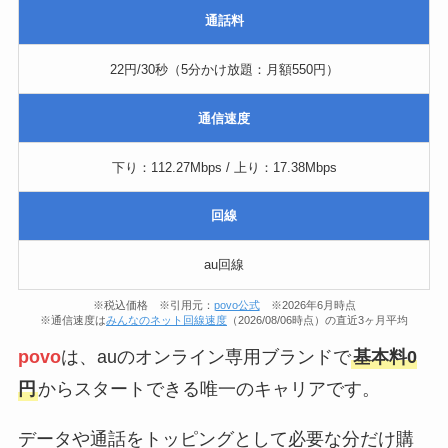
通話料
22円/30秒（5分かけ放題：月額550円）
通信速度
下り：112.27Mbps / 上り：17.38Mbps
回線
au回線
※税込価格 ※引用元：
povo公式
※2026年6月時点
※通信速度は
みんなのネット回線速度
（2026/08/06時点）の直近3ヶ月平均
povo
は、auのオンライン専用ブランドで
基本料0
円
からスタートできる唯一のキャリアです。
データや通話をトッピングとして必要な分だけ購