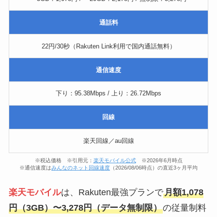
通話料
22円/30秒（Rakuten Link利用で国内通話無料）
通信速度
下り：95.38Mbps / 上り：26.72Mbps
回線
楽天回線／au回線
※税込価格 ※引用元：
楽天モバイル公式
※2026年6月時点
※通信速度は
みんなのネット回線速度
（2026/08/06時点）の直近3ヶ月平均
楽天モバイル
は、Rakuten最強プランで
月額1,078
円（3GB）〜3,278円（データ無制限）
の従量制料