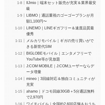
IIJmio｜端末セット販売が充実＆業界最安
級
LIBMO｜通話重視のゴーゴープランが月
額1,100円〜
LINEMO｜LINEギガフリー＆速度品質最
優秀
メルカリモバイル｜ギガの売り買いがで
きる新世代SIM
BIGLOBEモバイル｜エンタメフリーで
YouTube等が見放題
J:COM MOBILE｜J:COMユーザーならデ
ータ増量
mineo｜3回線対応＆独自コミュニティが
充実
ahamo｜ドコモ回線30GB＋5分通話無料
で2,970円
ワイモバイル｜全国約2,600店舗＆おうち