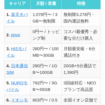
キャリア
月額 / 容量
特徴
1.
楽天モバ
1,078円〜 / 3
無制限3,278円・
イル
GB〜無制限
国内通話無料
0円〜 / トッピ
コスパ最優秀・必
2.
povo
ング制
要な分だけ購入
3.
HISモバ
280円〜 / 100
月額最安級・6分
イル
MB〜30GB
通話付き
4.
日本通信
290円〜 / 1G
20GB+5分通話で
SIM
B〜100GB
1,390円
5.
NUROモ
792円〜 / 3G
3回線対応・NEO
バイル
B〜55GB
プランで高品質
6.
イオンモ
803円〜 / 0.5
全国イオン店舗で