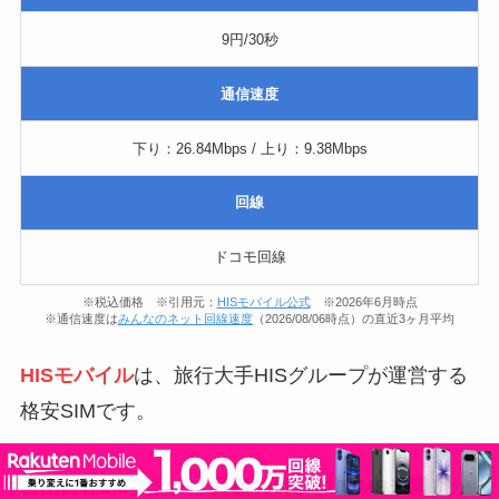
9円/30秒
通信速度
下り：26.84Mbps / 上り：9.38Mbps
回線
ドコモ回線
※税込価格 ※引用元：
HISモバイル公式
※2026年6月時点
※通信速度は
みんなのネット回線速度
（2026/08/06時点）の直近3ヶ月平均
HISモバイル
は、旅行大手HISグループが運営する
格安SIMです。
自由自在2.0プランは
月額280円（100MB未満）
か