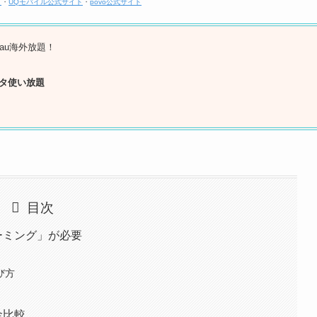
ト
・
UQモバイル公式サイト
・
povo公式サイト
au海外放題！
ータ使い放題
目次
ーミング」が必要
び方
金比較