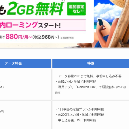
データ料金
特徴
・データ容量2GBまで無料、事前申し込み不要
料
・
81の国と地域で利用可能
約
ps）
・専用アプリ「Rakuten Link」で通話無料
（Wi-Fi接
続時）
・1日単位の定額プランが利用可能
0円
・
200以上の国・地域で利用可能
約
・申し込み後、即日利用可能