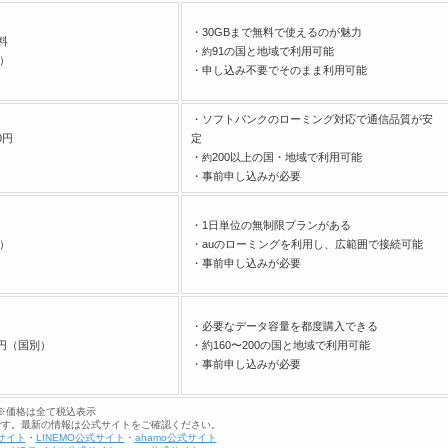
・30GBまで無料で使えるのが魅力
料
・
91の国と地域で利用可能
約
s）
・申し込み不要でそのまま利用可能
・ソフトバンクのローミング対応で通信品質が安
0円
定
・
200以上の国・地域で利用可能
約
・事前申し込みが必要
・1日単位の無制限プランがある
）
・auのローミングを利用し、広範囲で接続可能
・事前申し込みが必要
・必要なデータ容量を都度購入できる
80円（国別）
・約160〜200の国と地域で利用可能
・事前申し込みが必要
※価格は全て税込表示
報です。最新の情報は公式サイトをご確認ください。
サイト
・
LINEMO公式サイト
・
ahamo公式サイト