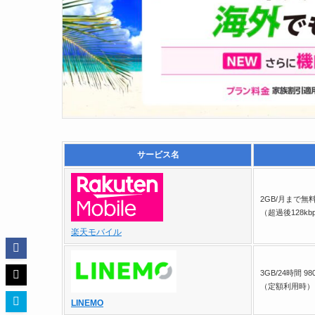
サービス名
2GB/月まで無
（超過後128kb
楽天モバイル
3GB/24時間 98
（定額利用時）
LINEMO