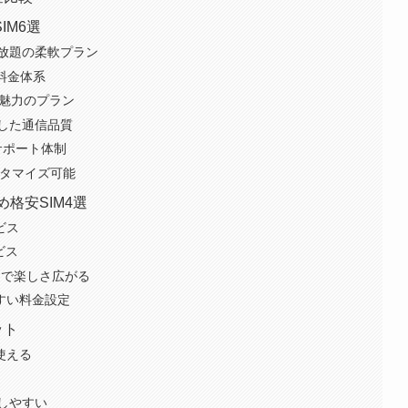
IM6選
放題の柔軟プラン
料金体系
が魅力のプラン
した通信品質
サポート体制
スタマイズ可能
格安SIM4選
ビス
ビス
ーで楽しさ広がる
すい料金設定
ット
使える
しやすい