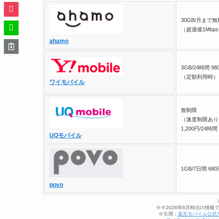
30GB/月まで無
（超過後1Mbp
ahamo
3GB/24時間 98
（定額利用時）
ワイモバイル
無制限
（速度制限あり
1,200円/24時間
UQモバイル
1GB/7日間 6
povo
※※2026年8月時点の情
※引用：
楽天モバイル公式