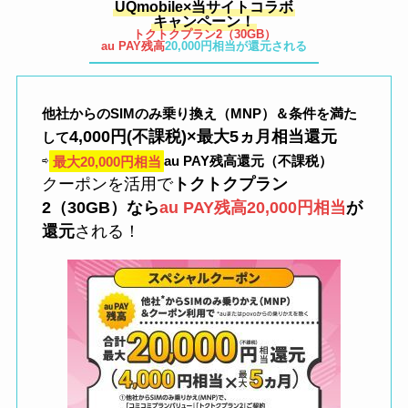
UQmobile×当サイトコラボ
キャンペーン！
トクトクプラン2（30GB）
au PAY残高
20,000円相当が還元される
他社からのSIMのみ乗り換え（MNP）＆条件を満た
4,000円(不課税)×最大5ヵ月相当還元
して
⇨
最大20,000円相当
au PAY残高還元（不課税）
クーポンを活用で
トクトクプラン
2（30GB）なら
au PAY残高20,000円相当
が
還元
される！