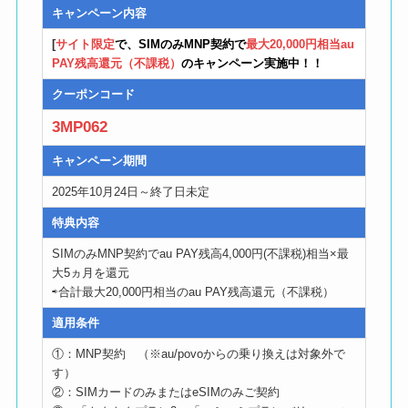
キャンペーン内容
[
サイト限定
で、SIMのみMNP契約で
最大20,000円相当au
PAY残高還元（不課税）
のキャンペーン実施中！！
クーポンコード
3MP062
キャンペーン期間
2025年10月24日～終了日未定
特典内容
SIMのみMNP契約でau PAY残高4,000円(不課税)相当×最
大5ヵ月を還元
⇨合計最大20,000円相当のau PAY残高還元（不課税）
適用条件
①：MNP契約 （※au/povoからの乗り換えは対象外で
す）
②：SIMカードのみまたはeSIMのみご契約