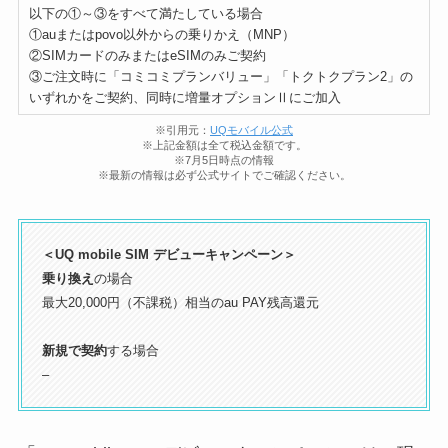
以下の①～③をすべて満たしている場合
①auまたはpovo以外からの乗りかえ（MNP）
②SIMカードのみまたはeSIMのみご契約
③ご注文時に「コミコミプランバリュー」「トクトクプラン2」の
いずれかをご契約、同時に増量オプションⅡにご加入
※引用元：
UQモバイル公式
※上記金額は全て税込金額です。
※7月5日時点の情報
※最新の情報は必ず公式サイトでご確認ください。
＜UQ mobile SIM デビューキャンペーン＞
乗り換え
の場合
最大20,000円（不課税）相当のau PAY残高還元
新規で契約
する場合
–