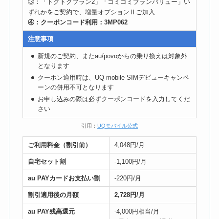
③：「トクトクプラン2」「コミコミプランバリュー」い
ずれかをご契約で、増量オプションⅡご加入
④：クーポンコード利用：3MP062
注意事項
新規のご契約、またau/povoからの乗り換えは対象外
となります
クーポン適用時は、UQ mobile SIMデビューキャンペ
ーンの併用不可となります
お申し込みの際は必ずクーポンコードを入力してくだ
さい
引用：
UQモバイル公式
ご利用料金（割引前）
4,048円/月
自宅セット割
-1,100円/月
au PAYカードお支払い割
-220円/月
割引適用後の月額
2,728円/月
au PAY残高還元
-4,000円相当/月