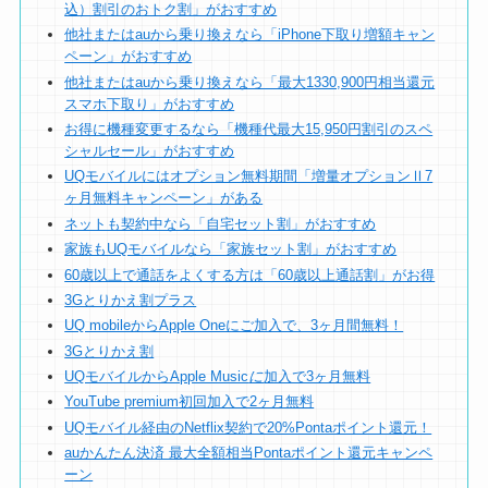
込）割引のおトク割」がおすすめ
他社またはauから乗り換えなら「iPhone下取り増額キャン
ペーン」がおすすめ
他社またはauから乗り換えなら「最大1330,900円相当還元
スマホ下取り」がおすすめ
お得に機種変更するなら「機種代最大15,950円割引のスペ
シャルセール」がおすすめ
UQモバイルにはオプション無料期間「増量オプションⅡ7
ヶ月無料キャンペーン」がある
ネットも契約中なら「自宅セット割」がおすすめ
家族もUQモバイルなら「家族セット割」がおすすめ
60歳以上で通話をよくする方は「60歳以上通話割」がお得
3Gとりかえ割プラス
UQ mobileからApple Oneにご加入で、3ヶ月間無料！
3Gとりかえ割
UQモバイルからApple Music
に
加入で3ヶ月無料
YouTube premium初回加入で2ヶ月無料
UQモバイル経由のNetflix契約で20%Pontaポイント還元！
auかんたん決済 最大全額相当Pontaポイント還元キャンペ
ーン