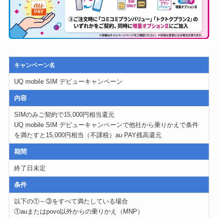
キャンペーン名
UQ mobile SIM デビューキャンペーン
内容
SIMのみご契約で15,000円相当還元
UQ mobile SIM デビューキャンペーンで他社から乗りかえで条件
を満たすと15,000円相当（不課税）au PAY残高還元
期間
終了日未定
条件
以下の①～③をすべて満たしている場合
①auまたはpovo以外からの乗りかえ（MNP）