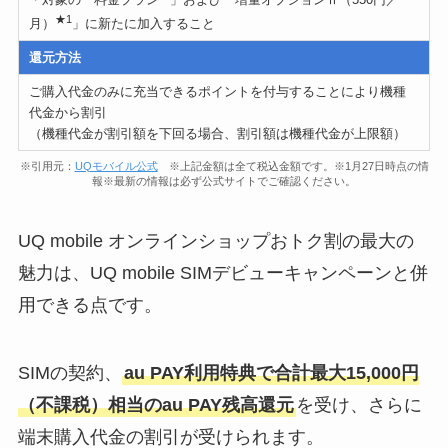
・対象の「料金プラン
」および「増量オプションⅡ（550円／
★1
月）
」に新たに加入すること
還元方法
ご購入代金のみに充当できるポイントを付与することにより機種
代金から割引
（機種代金が割引額を下回る場合、割引額は機種代金が上限額）
※引用元：
UQモバイル公式
※上記金額は全て税込金額です。※1月27日時点の情
報※最新の情報は必ず公式サイトでご確認ください。
UQ mobile オンラインショップおトク割の最大の
魅力は、UQ mobile SIMデビューキャンペーンと併
用できる点です。
SIMの契約、
au PAY利用特典で合計最大15,000円
（不課税）相当のau PAY残高還元
を受け、さらに
端末購入代金の割引が受けられます。