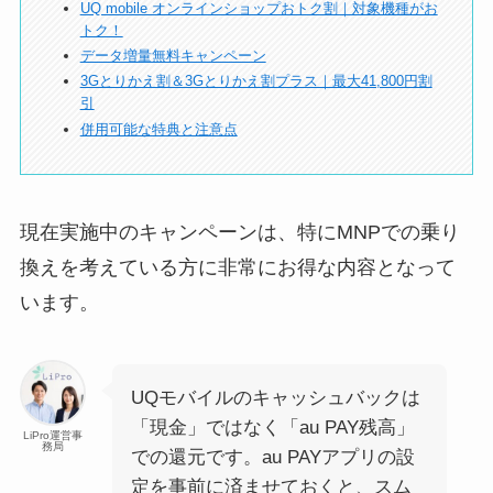
UQ mobile オンラインショップおトク割｜対象機種がお
トク！
データ増量無料キャンペーン
3Gとりかえ割＆3Gとりかえ割プラス｜最大41,800円割
引
併用可能な特典と注意点
現在実施中のキャンペーンは、特にMNPでの乗り
換えを考えている方に非常にお得な内容となって
います。
UQモバイルのキャッシュバックは
「現金」ではなく「au PAY残高」
LiPro運営事
務局
での還元です。au PAYアプリの設
定を事前に済ませておくと、スム