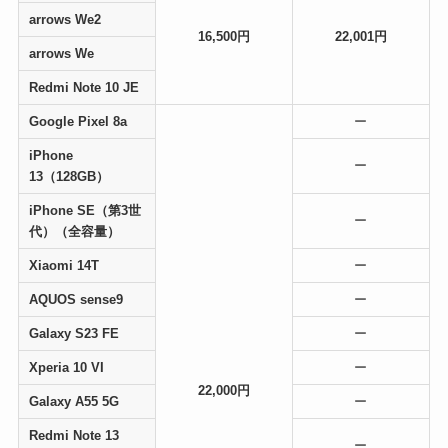
arrows We2
16,500円
22,001円
arrows We
Redmi Note 10 JE
Google Pixel 8a
ー
iPhone
ー
13（128GB）
iPhone SE（第3世
ー
代）（全容量）
Xiaomi 14T
ー
AQUOS sense9
ー
Galaxy S23 FE
ー
Xperia 10 VI
ー
22,000円
Galaxy A55 5G
ー
Redmi Note 13
ー