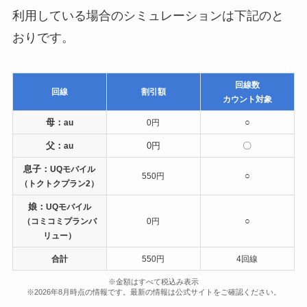
利用している場合のシミュレーションは下記のと
おりです。
回線数
回線
割引額
カウント対象
母：
○
au
0円
父：
0円
〇
au
息子：
UQモバイル
○
550円
（トクトクプラン2）
娘：
UQモバイル
○
（コミコミプランバ
0円
リュー）
合計
550
円
4回線
※金額はすべて税込み表示
※2026年8月時点の情報です。最新の情報は公式サイトをご確認ください。