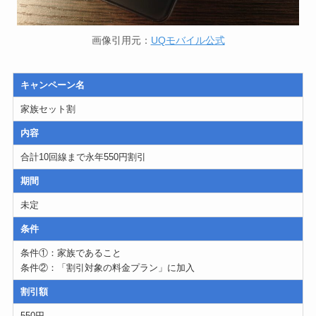
画像引用元：
UQモバイル公式
キャンペーン名
家族セット割
内容
合計10回線まで永年550円割引
期間
未定
条件
条件①：家族であること
条件②：「割引対象の料金プラン」に加入
割引額
550円