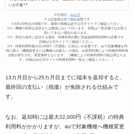
※4
いが不要
※引用元：
au公式
※上記金額は全て税込金額です
※3月1日時点の情報です。最新の情報は必ず公式サイトでご確認ください。
※2：機種の回収は店頭または郵送において行います。回収は一部店舗ではお取り
扱いできない場合があります。
※3：所定の条件に該当する場合、特典利用の際に別途故障時利用料が必要です。
詳細は公式サイトでご確認ください。
※4：特典利用料最大22,000円（不課税）の支払いが必要です。auで対象機種を同
時に購入（機種変更または機種のみ購入）の場合、au買替特典により特典利用料相
当額が割引され、実質無料となります。（機種により特典利用料の額は異なりま
す。詳細はau公式サイトの特典利用料一覧をご確認ください。）
13カ月目から25カ月目までに端末を返却すると、
最終回の支払い（残価）が免除される仕組みで
す。
なお、返却時には最大22,000円（不課税）の特典
利用料がかかりますが、auで対象機種へ機種変更