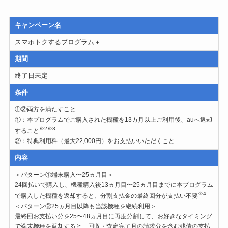
キャンペーン名
スマホトクするプログラム＋
期間
終了日未定
条件
①②両方を満たすこと
①：本プログラムでご購入された機種を13カ月以上ご利用後、auへ返却
※2※3
すること
②：特典利用料（最大22,000円）をお支払いいただくこと
内容
＜パターン①端末購入〜25ヵ月目＞
24回払いで購入し、機種購入後13ヵ月目〜25ヵ月目までに本プログラム
※4
で購入した機種を返却すると、分割支払金の最終回分が支払い不要
＜パターン②25ヵ月目以降も当該機種を継続利用＞
最終回お支払い分を25〜48ヵ月目に再度分割して、お好きなタイミング
で端末機種を返却すると、回収・査定完了月の請求分を含む残債の支払