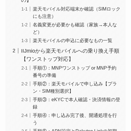
楽天モバイル対応端末か確認（SIMロック
にも注意）
名義変更が必要かも確認（家族→本人な
ど）
楽天モバイルの申込に必要なもの一覧
IIJmioから楽天モバイルへの乗り換え手順
【ワンストップ対応】
手順①：MNPワンストップ or MNP予約
番号の準備
手順②：楽天モバイルで申し込み【プラ
ン・SIM種別選択】
手順③：eKYCで本人確認・決済情報の登
録
手順④：申し込み完了後、開通処理を行
う
手順⑤：APN設定とRakuten Linkの初期