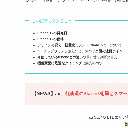
この記事で分かること
iPhone 17の
発売日
iPhone 17の
価格
デザインの
変化・軽量化モデル
（iPhone Air）について
A19チップやカメラ強化など、
スペック面の注目ポイント
今使っているiPhoneとの違い
や買い替え判断の目安
機種変更に最適なタイミング
と購入のコツ
【NEWS】au、
低軌道のStarlink衛星とス
au 5G/4G LTE