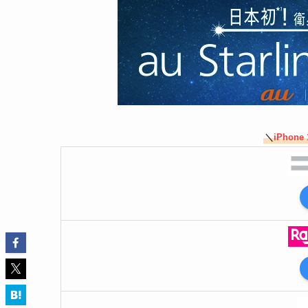
＼
iPhone 