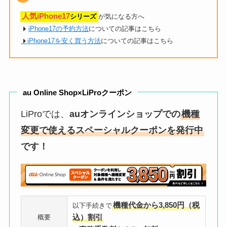
人気iPhone17
シリーズ
が気になる方へ
iPhone17の予約方法
についての記事はこちら
iPhone17を安く買う方法
についての記事はこちら
au Online Shop×LiProクーポン
LiProでは、
auオンラインショップでの
機種
変更で使えるスペーシャルクーポンを発行中
です！
機種代金から3,850円（税
以下手続きで
込）割引
概要