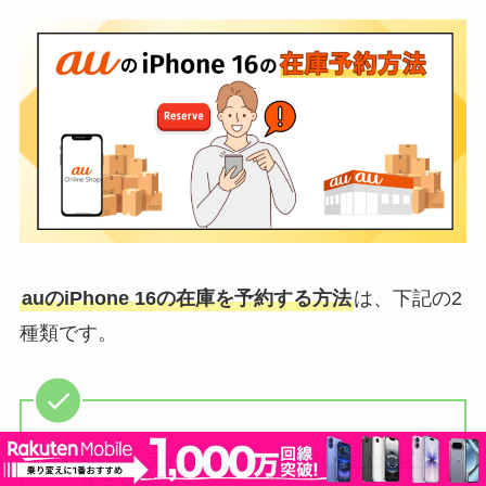
auのiPhone 16の在庫を予約する方法
は、下記の2
種類です。
auオンラインショップのiPhone 16の在