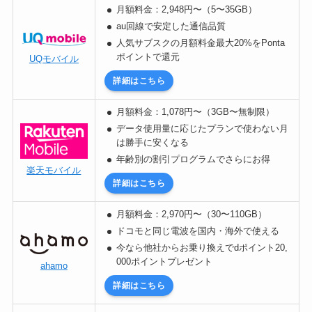
月額料金：2,948円〜（5〜35GB）
au回線で安定した通信品質
人気サブスクの月額料金最大20%をPonta
ポイントで還元
UQモバイル
詳細はこちら
月額料金：1,078円〜（3GB〜無制限）
データ使用量に応じたプランで使わない月
は勝手に安くなる
年齢別の割引プログラムでさらにお得
楽天モバイル
詳細はこちら
月額料金：2,970円〜（30〜110GB）
ドコモと同じ電波を国内・海外で使える
今なら他社からお乗り換えでdポイント20,
000ポイントプレゼント
ahamo
詳細はこちら