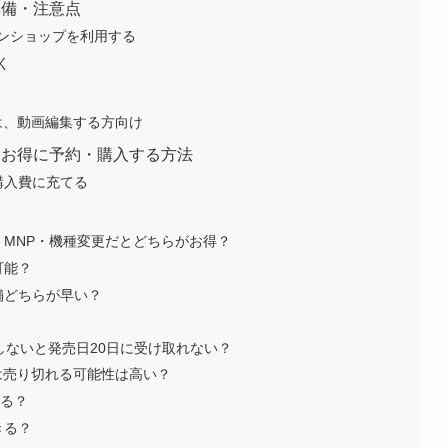
の準備・注意点
ンショップを利用する
く
o maxは、動画編集する方向け
よりお得に予約・購入する方法
を購入費に充てる
問
契約・MNP・機種変更だとどちらがお得？
可能？
店舗どちらが早い？
予約しないと発売日20日に受け取れない？
 16Proは売り切れる可能性は高い？
なる？
きる？