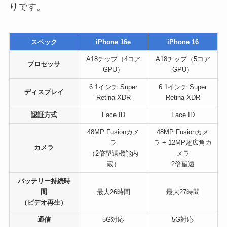
りです。
スペック
iPhone 16e
iPhone 16
A18チップ（4コア
A18チップ（5コア
プロセッサ
GPU）
GPU）
6.1インチ Super
6.1インチ Super
ディスプレイ
Retina XDR
Retina XDR
認証方式
Face ID
Face ID
48MP Fusionカメ
48MP Fusionカメ
ラ
ラ + 12MP超広角カ
カメラ
（2倍望遠機能内
メラ
蔵）
2倍望遠
バッテリー持続時
間
最大26時間
最大27時間
（ビデオ再生）
通信
5G対応
5G対応