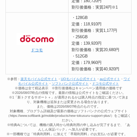
定価：180,720円
割引後価格：実質24円※1
・128GB
定価：118,910円
割引後価格：実質1,177円
・256GB
定価：139,920円
割引後価格：実質20,680円
ドコモ
・512GB
定価：179,960円
割引後価格：実質40,920円
※参照：
楽天モバイル公式サイト
・
UQモバイル公式サイト
・
au公式サイト
・
ワイ
モバイル公式サイト
・
ソフトバンク公式サイト
・
ドコモ公式サイト
※価格は全て税込表示 ※割引後価格はキャンペーン適用後の価格です
※2026/08/07時点の情報です。最新の情報は公式サイトをご確認ください。
※1「新トクするサポート＋」が適用されるかは購入時点の指定に基づいて決ま
り、対象機種は追加または変更される場合があります。
また、価格は2026/08/07時点のものです。
対象機種、プログラム詳細及び最新の価格はソフトバンクの公式ウェブサイト
（https://www.softbank.jp/mobile/products/new-tokusuru-support-plus/）をご確認く
ださい。
※特典Aについては、機種の購入時から特典利用の申し込みが完了するまで、「あ
んしん保証パック」へ加入が必要です。
※一部機種では「特典利用料」に加えて「早期利用料」のお支払いが必要です。